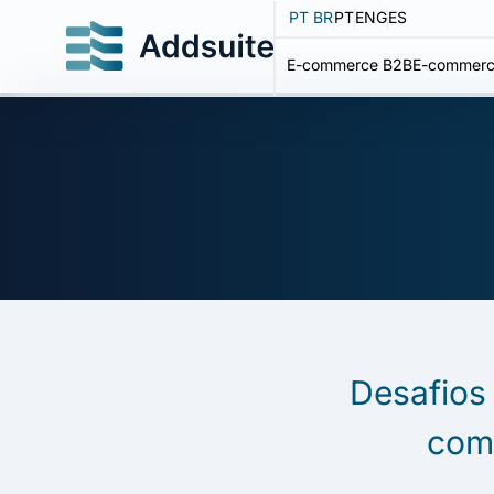
PT BR
PT
ENG
ES
E-commerce B2B
E-commerc
Desafios
com