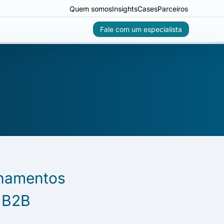
Quem somos
Insights
Cases
Parceiros
Fale com um especialista
onamentos
 B2B