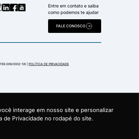
Entre em contato e saiba
como podemos te ajudar
FALE CONOSCO
.769.006/0002-58 |
POLÍTICA DE PRIVACIDADE
ocê interage em nosso site e personalizar
ocê interage em nosso site e personalizar
ocê interage em nosso site e personalizar
a de Privacidade no rodapé do site.
a de Privacidade no rodapé do site.
a de Privacidade no rodapé do site.