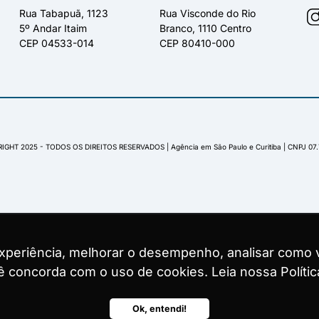
Rua Tabapuã, 1123
Rua Visconde do Rio
5º Andar Itaim
Branco, 1110 Centro
CEP 04533-014
CEP 80410-000
IGHT 2025 - TODOS OS DIREITOS RESERVADOS | Agência em São Paulo e Curitiba | CNPJ 07
experiência, melhorar o desempenho, analisar como v
experiência, melhorar o desempenho, analisar como v
experiência, melhorar o desempenho, analisar como v
ocê concorda com o uso de cookies. Leia nossa Polític
ocê concorda com o uso de cookies. Leia nossa Polític
ocê concorda com o uso de cookies. Leia nossa Polític
Ok, entendi!
Ok, entendi!
Ok, entendi!