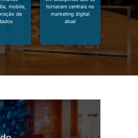
dia, mobile,
tornaram centrais no
eração de
marketing digital
ltados
atual
ade