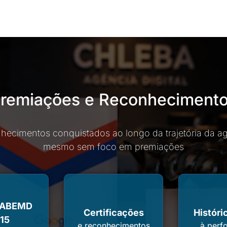
remiações e Reconheciment
hecimentos conquistados ao longo da trajetória da ag
mesmo sem foco em premiações
 ABEMD
Certificações
Históri
15
e reconhecimentos
à perf