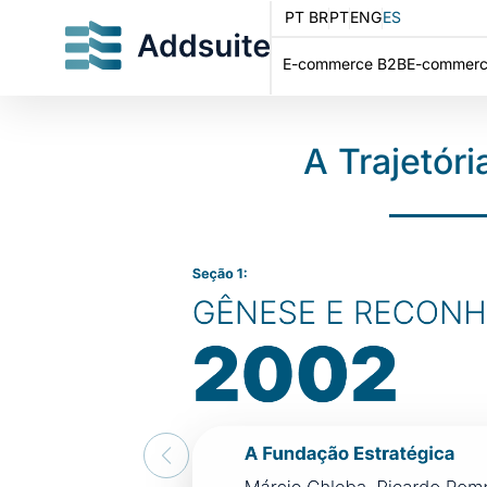
PT BR
PT
ENG
ES
E-commerce B2B
E-commerc
A Trajetór