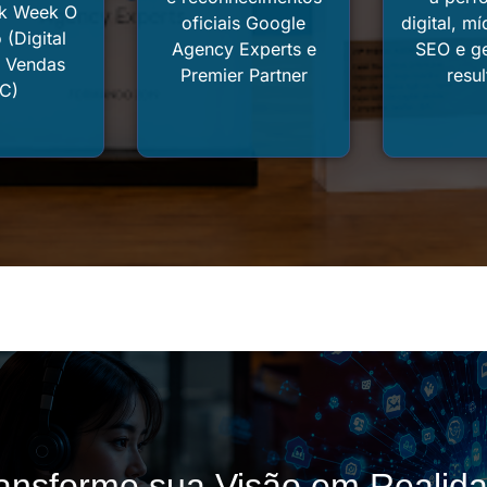
ck Week O
oficiais Google
digital, mí
 (Digital
Agency Experts e
SEO e g
– Vendas
Premier Partner
resu
C)
ansforme sua Visão em Realid