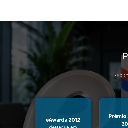
P
Recon
Prêmio
eAwards 2012
20
destaque em