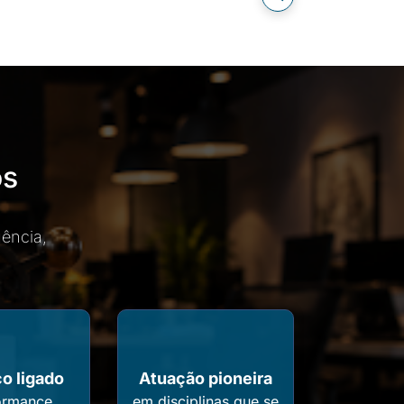
os
ência,
co ligado
Atuação pioneira
ormance
em disciplinas que se