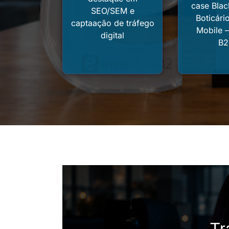
case Bla
SEO/SEM e
Boticário
captaação de tráfego
Mobile 
digital
B2
Tr